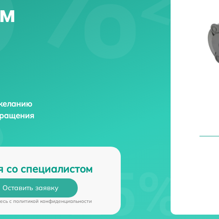
ем
 желанию
бращения
я со специалистом
Оставить заявку
есь c
политикой конфиденциальности