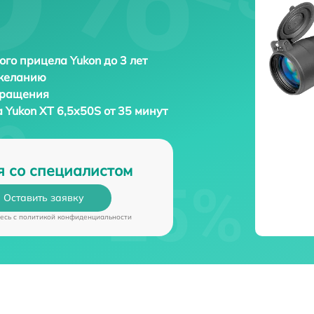
ого прицела Yukon до 3 лет
 желанию
бращения
а
Yukon XT 6,5x50S от 35 минут
я со специалистом
Оставить заявку
есь c
политикой конфиденциальности