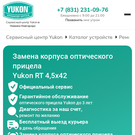
+7 (831) 231-09-76
Ежедневно с 9:00 до 21:00
Позвонить
мне утром
Сервисный центр Yukon
в
Нижнем Новгороде
Сервисный центр Yukon
Каталог устройств
Ремон
Замена корпуса оптического
прицела
Yukon RT 4,5х42
Официальный сервис
Гарантийное обслуживание
оптического прицела Yukon до 3 лет
Диагностика за наш счет,
ремонт по желанию
Бесплатный выезд курьера
в день обращения
Замена корпуса оптического прицела